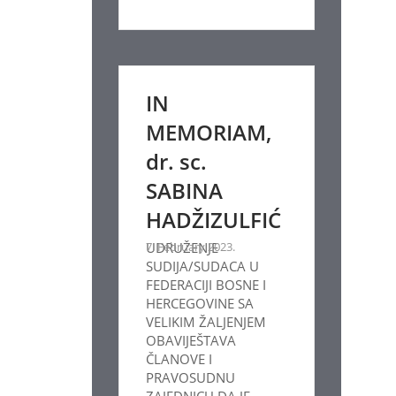
IN
MEMORIAM,
dr. sc.
SABINA
HADŽIZULFIĆ
7. February 2023.
UDRUŽENJE
SUDIJA/SUDACA U
FEDERACIJI BOSNE I
HERCEGOVINE SA
VELIKIM ŽALJENJEM
OBAVIJEŠTAVA
ČLANOVE I
PRAVOSUDNU
ZAJEDNICU DA JE