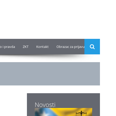
o i pravda
ZKT
Kontakt
Obrazac za prijavu
Novosti