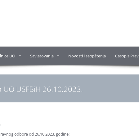
dnice UO
Savjetovanja
Novosti i saopštenja
Časopis Prav
a UO USFBiH 26.10.2023.
.
Upravnog odbora od 26.10.2023. godine: