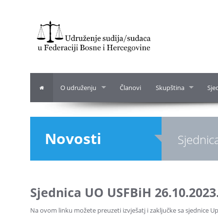
O udruženju
Članovi
Skupština
Sje
Novosti
Sjednic
Sjednica UO USFBiH 26.10.2023
Na ovom linku možete preuzeti izvješatj i zaključke sa sjednice 