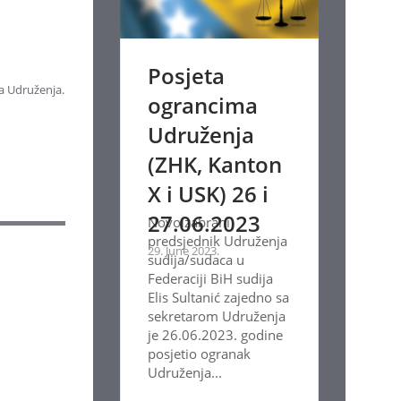
Posjeta
a Udruženja.
ograncima
Udruženja
(ZHK, Kanton
X i USK) 26 i
27.06.2023
Novoizabrani
predsjednik Udruženja
29. June 2023.
sudija/sudaca u
Federaciji BiH sudija
Elis Sultanić zajedno sa
sekretarom Udruženja
je 26.06.2023. godine
posjetio ogranak
Udruženja...