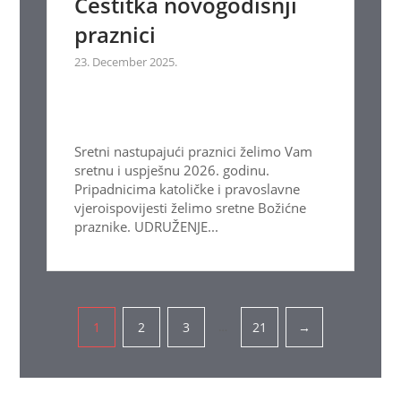
Čestitka novogodišnji
praznici
23. December 2025.
Sretni nastupajući praznici želimo Vam
sretnu i uspješnu 2026. godinu.
Pripadnicima katoličke i pravoslavne
vjeroispovijesti želimo sretne Božićne
praznike. UDRUŽENJE...
Pagination
…
1
2
3
21
→