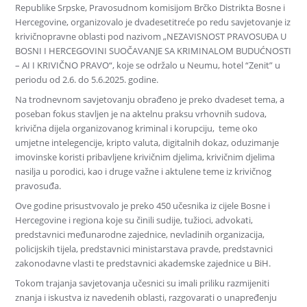
Republike Srpske, Pravosudnom komisijom Brčko Distrikta Bosne i
Hercegovine, organizovalo je dvadesetitreće po redu savjetovanje iz
krivičnopravne oblasti pod nazivom „NEZAVISNOST PRAVOSUĐA U
BOSNI I HERCEGOVINI SUOČAVANJE SA KRIMINALOM BUDUĆNOSTI
– AI I KRIVIČNO PRAVO“, koje se održalo u Neumu, hotel “Zenit” u
periodu od 2.6. do 5.6.2025. godine.
Na trodnevnom savjetovanju obrađeno je preko dvadeset tema, a
poseban fokus stavljen je na aktelnu praksu vrhovnih sudova,
krivična dijela organizovanog kriminal i korupciju, teme oko
umjetne intelegencije, kripto valuta, digitalnih dokaz, oduzimanje
imovinske koristi pribavljene krivičnim djelima, krivičnim djelima
nasilja u porodici, kao i druge važne i aktulene teme iz krivičnog
pravosuđa.
Ove godine prisustvovalo je preko 450 učesnika iz cijele Bosne i
Hercegovine i regiona koje su činili sudije, tužioci, advokati,
predstavnici međunarodne zajednice, nevladinih organizacija,
policijskih tijela, predstavnici ministarstava pravde, predstavnici
zakonodavne vlasti te predstavnici akademske zajednice u BiH.
Tokom trajanja savjetovanja učesnici su imali priliku razmijeniti
znanja i iskustva iz navedenih oblasti, razgovarati o unapređenju