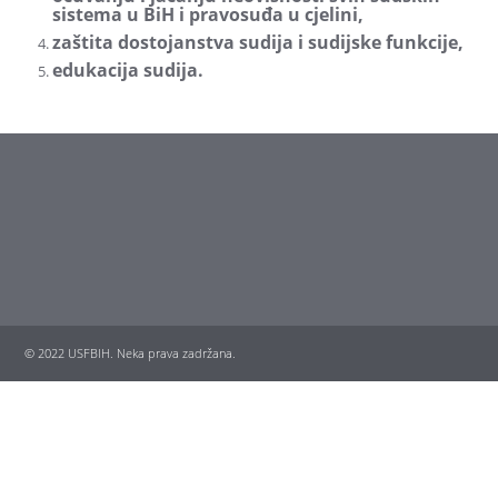
sistema u BiH i pravosuđa u cjelini,
zaštita dostojanstva sudija i sudijske funkcije,
edukacija sudija.
© 2022 USFBIH. Neka prava zadržana.