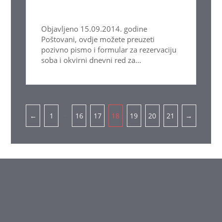
Objavljeno 15.09.2014. godine
Poštovani, ovdje možete preuzeti
pozivno pismo i formular za rezervaciju
soba i okvirni dnevni red za...
Pagination
…
←
1
16
17
18
19
20
21
→