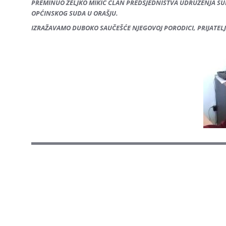
PREMINUO ŽELJKO MIKIĆ ČLAN PREDSJEDNIŠTVA UDRUŽENJA SU
OPĆINSKOG SUDA U ORAŠJU.
IZRAŽAVAMO DUBOKO SAUČEŠĆE NJEGOVOJ PORODICI, PRIJATELJ