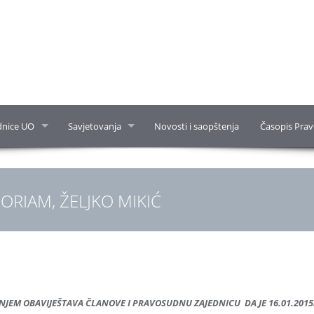
dnice UO
Savjetovanja
Novosti i saopštenja
Časopis Prav
ORIAM, ŽELJKO MIKIĆ
ENJEM OBAVIJEŠTAVA ČLANOVE I PRAVOSUDNU ZAJEDNICU DA JE 16.01.2015