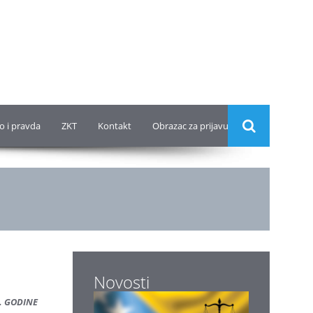
o i pravda
ZKT
Kontakt
Obrazac za prijavu
Novosti
. GODINE