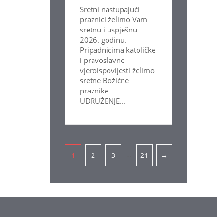
Sretni nastupajući
praznici želimo Vam
sretnu i uspješnu
2026. godinu.
Pripadnicima katoličke
i pravoslavne
vjeroispovijesti želimo
sretne Božićne
praznike.
UDRUŽENJE...
Pagination
…
1
2
3
21
→