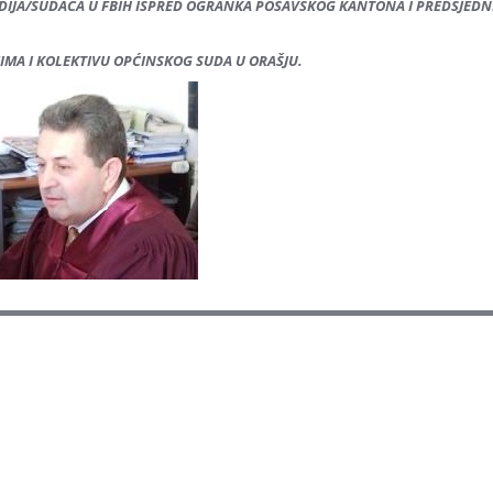
DIJA/SUDACA U FBIH ISPRED OGRANKA POSAVSKOG KANTONA I PREDSJEDN
IMA I KOLEKTIVU OPĆINSKOG SUDA U ORAŠJU.