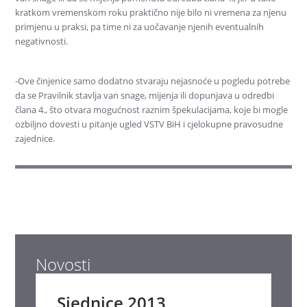
kratkom vremenskom roku praktično nije bilo ni vremena za njenu
primjenu u praksi, pa time ni za uočavanje njenih eventualnih
negativnosti.
-Ove činjenice samo dodatno stvaraju nejasnoće u pogledu potrebe
da se Pravilnik stavlja van snage, mijenja ili dopunjava u odredbi
člana 4., što otvara mogućnost raznim špekulacijama, koje bi mogle
ozbiljno dovesti u pitanje ugled VSTV BiH i cjelokupne pravosudne
zajednice.
Novosti
Sjednice 2013