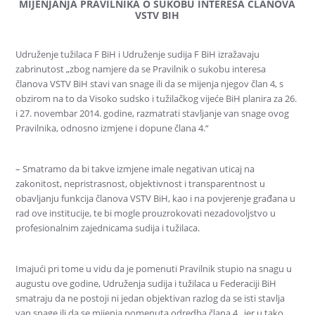
MIJENJANJA
PRAVILNIKA O SUKOBU INTERESA ČLANOVA
VSTV BIH
Udruženje tužilaca F BiH i Udruženje sudija F BiH izražavaju
zabrinutost „zbog namjere da se Pravilnik o sukobu interesa
članova VSTV BiH stavi van snage ili da se mijenja njegov član 4, s
obzirom na to da Visoko sudsko i tužilačkog vijeće BiH planira za 26.
i 27. novembar 2014. godine, razmatrati stavljanje van snage ovog
Pravilnika, odnosno izmjene i dopune člana 4.“
– Smatramo da bi takve izmjene imale negativan uticaj na
zakonitost, nepristrasnost, objektivnost i transparentnost u
obavljanju funkcija članova VSTV BiH, kao i na povjerenje građana u
rad ove institucije, te bi mogle prouzrokovati nezadovoljstvo u
profesionalnim zajednicama sudija i tužilaca.
Imajući pri tome u vidu da je pomenuti Pravilnik stupio na snagu u
augustu ove godine, Udruženja sudija i tužilaca u Federaciji BiH
smatraju da ne postoji ni jedan objektivan razlog da se isti stavlja
van snage ili da se mijenja pomenuta odredba člana 4., jer u tako