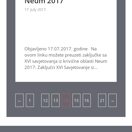
Neum 2017
17. July 2017.
Objavljeno 17.07.2017. godine Na
ovom linku možete preuzeti zaključke sa
XVI savjetovanja iz krivične oblasti Neum
2017: Zaključci XVI Savjetovanje iz...
Pagination
…
…
←
1
12
13
14
15
16
21
→