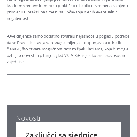
kratkom vremenskom roku praktično nije bilo ni vremena za njenu
primjenu u praksi, pa time ni za uočavanje njenih eventualnih
negativnosti.
-Ove činjenice samo dodatno stvaraju nejasnoće u pogledu potrebe
da se Pravilnik stavlja van snage, mijenja ili dopunjava u odredbi
člana 4., što otvara mogućnost raznim špekulacijama, koje bi mogle
ozbiljno dovesti u pitanje ugled VSTV BiH i cjelokupne pravosudne
zajednice.
Novosti
Zaključci sa sjednice