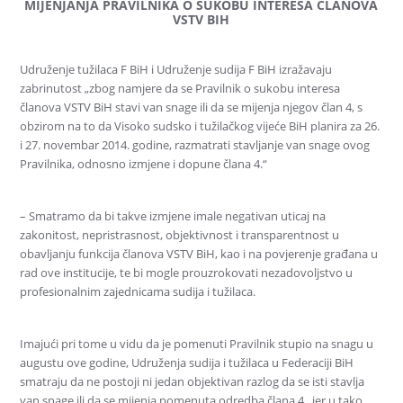
MIJENJANJA
PRAVILNIKA O SUKOBU INTERESA ČLANOVA
VSTV BIH
Udruženje tužilaca F BiH i Udruženje sudija F BiH izražavaju
zabrinutost „zbog namjere da se Pravilnik o sukobu interesa
članova VSTV BiH stavi van snage ili da se mijenja njegov član 4, s
obzirom na to da Visoko sudsko i tužilačkog vijeće BiH planira za 26.
i 27. novembar 2014. godine, razmatrati stavljanje van snage ovog
Pravilnika, odnosno izmjene i dopune člana 4.“
– Smatramo da bi takve izmjene imale negativan uticaj na
zakonitost, nepristrasnost, objektivnost i transparentnost u
obavljanju funkcija članova VSTV BiH, kao i na povjerenje građana u
rad ove institucije, te bi mogle prouzrokovati nezadovoljstvo u
profesionalnim zajednicama sudija i tužilaca.
Imajući pri tome u vidu da je pomenuti Pravilnik stupio na snagu u
augustu ove godine, Udruženja sudija i tužilaca u Federaciji BiH
smatraju da ne postoji ni jedan objektivan razlog da se isti stavlja
van snage ili da se mijenja pomenuta odredba člana 4., jer u tako