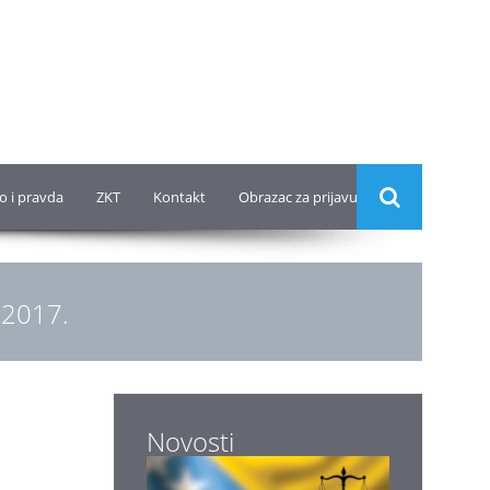
o i pravda
ZKT
Kontakt
Obrazac za prijavu
.2017.
Novosti