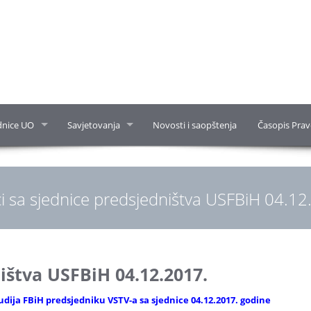
dnice UO
Savjetovanja
Novosti i saopštenja
Časopis Prav
ci sa sjednice predsjedništva USFBiH 04.12
ništva USFBiH 04.12.2017.
dija FBiH predsjedniku VSTV-a sa sjednice 04.12.2017. godine