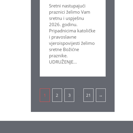
Sretni nastupajući
praznici želimo Vam
sretnu i uspješnu
2026. godinu.
Pripadnicima katoličke
i pravoslavne
vjeroispovijesti želimo
sretne Božićne
praznike.
UDRUŽENJE...
Pagination
…
1
2
3
21
→