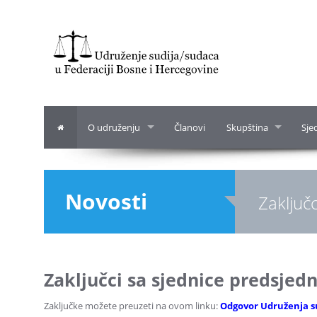
O udruženju
Članovi
Skupština
Sje
Novosti
Zaključ
Zaključci sa sjednice predsjed
Zaključke možete preuzeti na ovom linku:
Odgovor Udruženja su