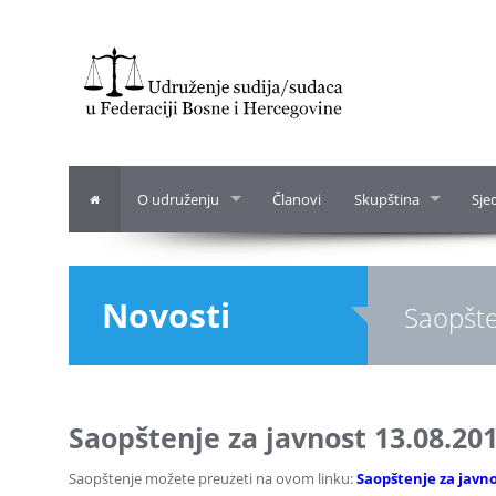
O udruženju
Članovi
Skupština
Sje
Novosti
Saopšte
Saopštenje za javnost 13.08.201
Saopštenje možete preuzeti na ovom linku:
Saopštenje za javno