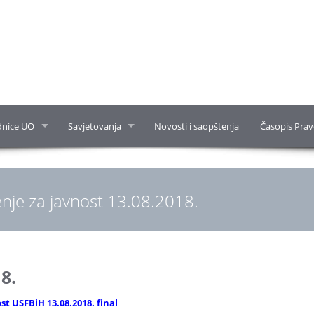
dnice UO
Savjetovanja
Novosti i saopštenja
Časopis Prav
nje za javnost 13.08.2018.
8.
st USFBiH 13.08.2018. final