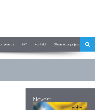
o i pravda
ZKT
Kontakt
Obrazac za prijavu
Novosti