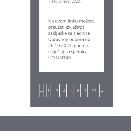
7. November 2023.
Na ovom linku možete
preuzeti izvješatj i
zaključke sa sjednice
Upravnog odbora od
26.10.2023. godine:
Izvještaj sa sjednica
UO USFBiH...
Pagination
…
…
←
1
3
4
5
6
7
21
→