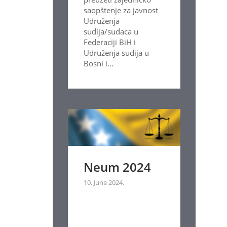
saopštenje za javnost
Udruženja
sudija/sudaca u
Federaciji BiH i
Udruženja sudija u
Bosni i...
Neum 2024
10. June 2024.