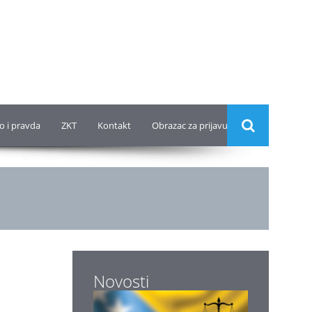
o i pravda
ZKT
Kontakt
Obrazac za prijavu
Novosti