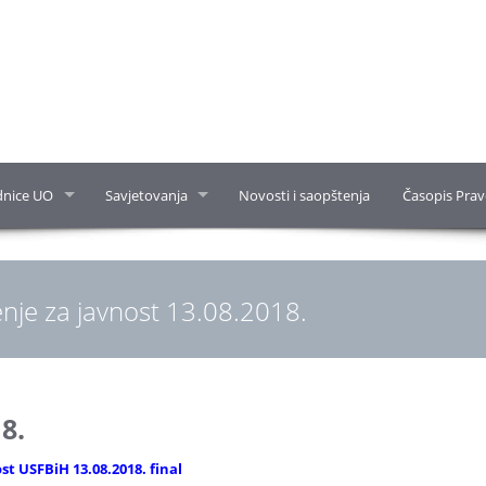
dnice UO
Savjetovanja
Novosti i saopštenja
Časopis Prav
nje za javnost 13.08.2018.
8.
st USFBiH 13.08.2018. final