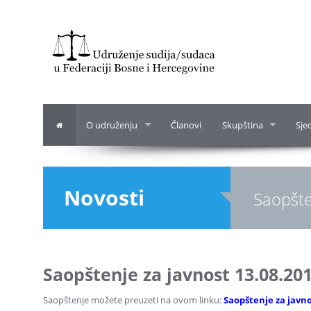
O udruženju
Članovi
Skupština
Sje
Novosti
Saopšte
Saopštenje za javnost 13.08.201
Saopštenje možete preuzeti na ovom linku:
Saopštenje za javno