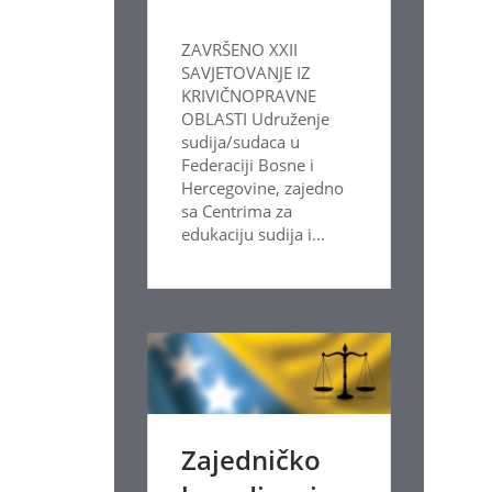
ZAVRŠENO XXII
SAVJETOVANJE IZ
KRIVIČNOPRAVNE
OBLASTI Udruženje
sudija/sudaca u
Federaciji Bosne i
Hercegovine, zajedno
sa Centrima za
edukaciju sudija i...
Zajedničko