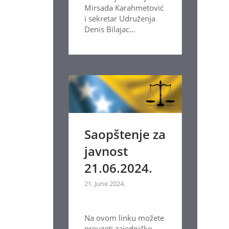
Mirsada Karahmetović
i sekretar Udruženja
Denis Bilajac...
Saopštenje za
javnost
21.06.2024.
21. June 2024.
Na ovom linku možete
preuzeti zajedničko