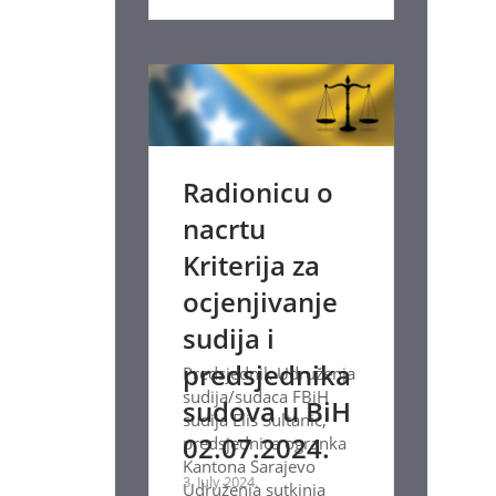
Radionicu o
nacrtu
Kriterija za
ocjenjivanje
sudija i
predsjednika
Predsjednik Udruženja
sudija/sudaca FBiH
sudova u BiH
sudija Elis Sultanić,
02.07.2024.
predsjednica ogranka
Kantona Sarajevo
3. July 2024.
Udruženja sutkinja