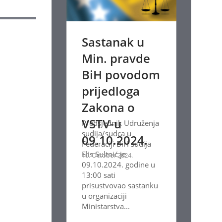
Sastanak u
Min. pravde
BiH povodom
prijedloga
Zakona o
VSTV-u
Predsjednik Udruženja
sudija/sudca u
09.10.2024.
Federaciji BiH sudija
Elis Sultnić je
10. October 2024.
09.10.2024. godine u
13:00 sati
prisustvovao sastanku
u organizaciji
Ministarstva...