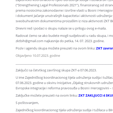
(“Strengthening Legal Professionals 2021”), finansiranog od stran
prema nosiocima zakonodavne i izvršne vlasti u Bosni i Hercegovi
i dokument Jačanje unutrašnjih kapaciteta i aktivnosti udruženja s
sveobuhvatnim dokumentima proizašlim iz niza aktivnosti ZKT BiH
Dnevni red i podaci o skupu nalaze se u prilogu ovog e-maila.
Radovat ćemo se ako budete mogli sudjelovati u radu skupa, i mo
zktbih@gmail.com najkasnije do petka, 14. 07. 2023. godine.
Poziv i agendu skupa možete preuzeti na ovom linku:
ZKT zavrsn
Objavljeno 10.07.2023. godine
________________________________________________________________
Zaključci sa četvtkog završnog skupa ZKT-a 07.06.2023.
U ime Zajedničkog koordinacionog tijela udruženja sudija i tužila
07.06.2023. godine u okviru Inicijative „Dijalog strukovnih udruž
Evropske integracije i reforma pravosuđa u Bosni i Hercegovini – s
Zaključke možete preuzeti na ovom linku:
ZKT ZAKLJUCCI 4 SKUP
S poštovanjem,
Zajedničkog koordinacionog tijela udruženja sudija i tužilaca u Bi