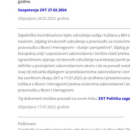
godine.
Saopstenje ZKT 27.02.2024
Objavljeno 28.02.2023. godine
________________________________________________________________
Zajedničko koordinaciono tijelo udruženja sudija i tužilaca u BiH 
nazivom „Dijalog strukovnih udruženja u pravosuđu sa nosiocima z
pravosuđa u Bosni i Hercegovini – stanje i perspektive“. Dijalog 
Europskoj uniji i uspostavom zakonodavne i izvršne vlasti prema r
ograničenom utjecaju strukovnih udruženja na kreiranje javnih pol
deficite u postojećem zakonodavnom okviru i da se ponudi sveo
ovaj cilj ostvarila dijalogom sa predstavnicima zakonodavne i izvrš
Na završnom skupu ZKT-a 17.07.2023. je utvđrena i prezentovana P
tužilaca u Bosni i Hercegovini prema nosiocima zakonodavne i izvr
pravosuđa u Bosni i Hercegovini.
Taj dokument možete preuzeti na ovom linku:
ZKT Politika zag
Objavljeno 17.07.2023. godine
_____________________________________________________________
Poštovani,
Zajedničko koordinaciono tijelo udruženja sudija i tužilaca BiH (