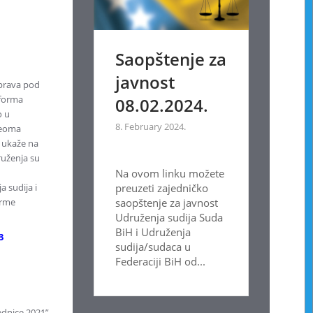
Saopštenje za
javnost
sprava pod
eforma
08.02.2024.
o u
8. February 2024.
 veoma
e ukaže na
ruženja su
Na ovom linku možete
preuzeti zajedničko
 sudija i
saopštenje za javnost
orme
Udruženja sudija Suda
BiH i Udruženja
3
sudija/sudaca u
Federaciji BiH od...
ednice 2021”