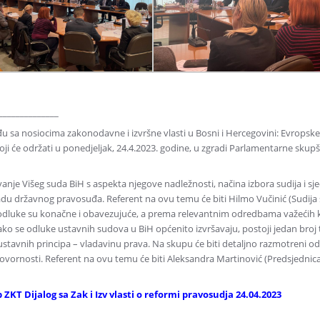
______________
 sa nosiocima zakonodavne i izvršne vlasti u Bosni i Hercegovini: Evropske i
oji će održati u ponedjeljak, 24.4.2023. godine, u zgradi Parlamentarne skupš
je Višeg suda BiH s aspekta njegove nadležnosti, načina izbora sudija i sjed
adu državnog pravosuđa. Referent na ovu temu će biti Hilmo Vučinić (Sudija 
 odluke su konačne i obavezujuće, a prema relevantnim odredbama važećih k
ako se odluke ustavnih sudova u BiH općenito izvršavaju, postoji jedan broj
ustavnih principa – vladavinu prava. Na skupu će biti detaljno razmotreni o
govornosti. Referent na ovu temu će biti Aleksandra Martinović (Predsjedni
 ZKT Dijalog sa Zak i Izv vlasti o reformi pravosudja 24.04.2023