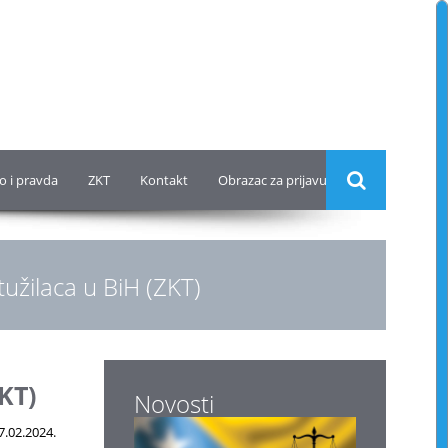
o i pravda
ZKT
Kontakt
Obrazac za prijavu
tužilaca u BiH (ZKT)
KT)
Novosti
7.02.2024.