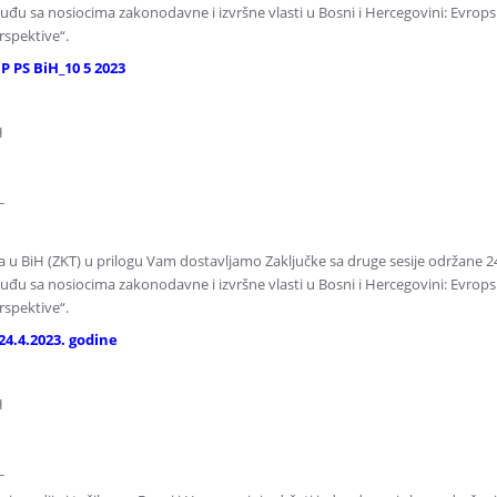
suđu sa nosiocima zakonodavne i izvršne vlasti u Bosni i Hercegovini: Evrop
rspektive“.
 PS BiH_10 5 2023
H
_
ca u BiH (ZKT) u prilogu Vam dostavljamo Zaključke sa druge sesije održane 2
suđu sa nosiocima zakonodavne i izvršne vlasti u Bosni i Hercegovini: Evrop
rspektive“.
4.4.2023. godine
H
_