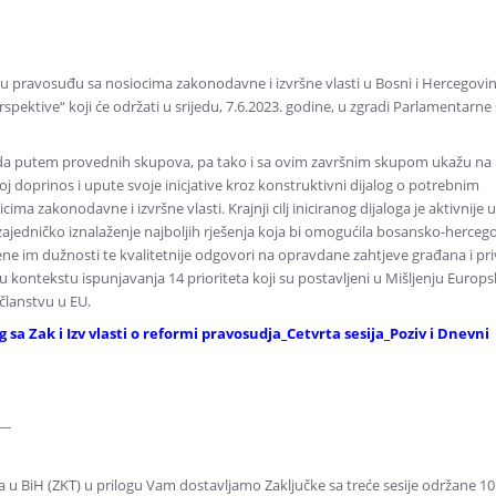
a u pravosuđu sa nosiocima zakonodavne i izvršne vlasti u Bosni i Hercegovin
rspektive“ koji će održati u srijedu, 7.6.2023. godine, u zgradi Parlamentarne
u da putem provednih skupova, pa tako i sa ovim završnim skupom ukažu na
doprinos i upute svoje inicjative kroz konstruktivni dijalog o potrebnim
akonodavne i izvršne vlasti. Krajnji cilj iniciranog dijaloga je aktivnije u
 zajedničko iznalaženje najboljih rješenja koja bi omogućila bosansko-herc
rene im dužnosti te kvalitetnije odgovori na opravdane zahtjeve građana i pr
u kontekstu ispunjavanja 14 prioriteta koji su postavljeni u Mišljenju Europs
članstvu u EU.
g sa Zak i Izv vlasti o reformi pravosudja_Cetvrta sesija_Poziv i Dnevni
__
a u BiH (ZKT) u prilogu Vam dostavljamo Zaključke sa treće sesije održane 10