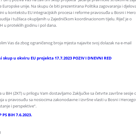
e Europske unije. Na skupu će biti prezentirana Politika zagovaranja i djelov
ni u kontekstu EU integracijskih procesa i reforme pravosuđa u Bosni i Herc
udija i tužilaca okupljenih u Zajedničkom koordinacionom tijelu. Riječ je o
 u proteklih godinu i pol dana.
lim Vas da zbog ograničenog broja mjesta najavite svoj dolazak na e-mail
i skup u okviru EU projekta 17.7.2023 POZIV I DNEVNI RED
ca u BiH (ZKT) u prilogu Vam dostavljamo Zaključke sa četvrte završne sesije
enja u pravosuđu sa nosiocima zakonodavne i izvršne vlasti u Bosni i Hercegov
tanje i perspektive“.
 PS BiH 7.6.2023.
H