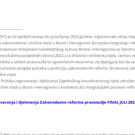
_____________
(ZKT) je od aprila/travanja do juna/lipnja 2023.godine, organizovalo seriju ra
akonodavne i izvršne vlasti u Bosni i Hercegovini: Evropske integracije i r
je inspirisan dobijanjem kandidatskog statusa Bosne i Hercegovine za članstv
ezultatima posljednjih izbora (2022.) za državna i entitetska tijela. Uprkos
itika u oblasti pravosuđa te ograničenim resursima, cilj dijaloga je bio da s
buhvatan pregled potreba u području zakonodavnih reformi. Strukovna ud
ne vlasti.
olitika zagovaranja i djelovanja Zajedničkog koordinacionog tijela udruženja
šne vlasti u Bosni i Hercegovini u kontekstu EU integracijskih procesa i ref
ovaranja i djelovanja Zakonodavne reforme pravosudje FINAL JULI 202
ZKT BiH) poziva Vas na završni skup projekta “Jačanje pravničke strukovne zaj