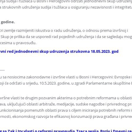
a sudija i tužilaca u Bosni i Hercegovini održati jednodnevni skup udruženja
a strukovnih udruženja sudija i tužilaca u osiguranju nezavisnosti i integritet
 godine.
 tri zemlje razmijeniti iskustva o radu udruženja, o odnosu prema izvršnoj i
Skup je prilika da se usporedi rad pojedinih udruženja i da se sagledaju mo
ocesima u pravosuđu.
evni red jednodnevni skup udruzenja strukovna 18.05.2023. god
___
 sa nosiocima zakonodavne i izvršne vlasti u Bosni i Hercegovini: Evropske i
ji će održati u srijedu, 10.5.2023. godine, u zgradi Parlamentarne skupštine 
izvršne vlasti te drugim pozvanim akterima o potrebnim reformama u oblas
a, uključujući oblasti arbitraže, medijacije, sudske nagodbe i privrednog p
nkcionisanja pomenutih oblasti prava s ciljem iniciranja potrebnih reformi i
gurnosti, ekonomskog razvoja te efikasnoj konzumaciji prava građana i privr
g sa Zak i Izv vlasti o reformi pravosudja_Treca sesija_Poziv i Dnevni r