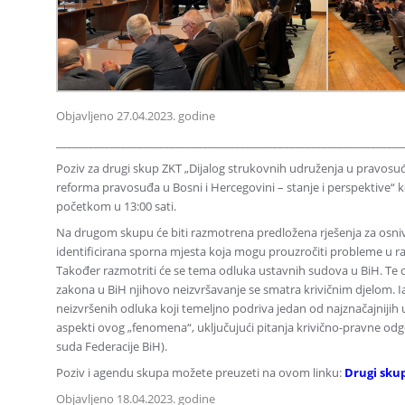
Objavljeno 27.04.2023. godine
________________________________________________________________
Poziv za drugi skup ZKT „Dijalog strukovnih udruženja u pravosuđu
reforma pravosuđa u Bosni i Hercegovini – stanje i perspektive“ k
početkom u 13:00 sati.
Na drugom skupu će biti razmotrena predložena rješenja za osnivan
identificirana sporna mjesta koja mogu prouzročiti probleme u r
Također razmotriti će se tema odluka ustavnih sudova u BiH. Te
zakona u BiH njihovo neizvršavanje se smatra krivičnim djelom. I
neizvršenih odluka koji temeljno podriva jedan od najznačajnijih 
aspekti ovog „fenomena“, uključujući pitanja krivično-pravne od
suda Federacije BiH).
Poziv i agendu skupa možete preuzeti na ovom linku:
Drugi skup
Objavljeno 18.04.2023. godine