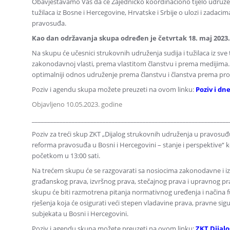
Obavještavamo Vas da će Zajedničko koordinaciono tijelo udruženj
tužilaca iz Bosne i Hercegovine, Hrvatske i Srbije o ulozi i zadacim
pravosuđa.
Kao dan održavanja skupa određen je četvrtak 18. maj 2023.
Na skupu će učesnici strukovnih udruženja sudija i tužilaca iz sve
zakonodavnoj vlasti, prema vlastitom članstvu i prema medijima. 
optimalniji odnos udruženje prema članstvu i članstva prema pr
Poziv i agendu skupa možete preuzeti na ovom linku:
Poziv i dn
Objavljeno 10.05.2023. godine
________________________________________________________________
Poziv za treći skup ZKT „Dijalog strukovnih udruženja u pravosuđu
reforma pravosuđa u Bosni i Hercegovini – stanje i perspektive“ ko
početkom u 13:00 sati.
Na trećem skupu će se razgovarati sa nosiocima zakonodavne i 
građanskog prava, izvršnog prava, stečajnog prava i upravnog prav
skupu će biti razmotrena pitanja normativnog uređenja i načina fu
rješenja koja će osigurati veći stepen vladavine prava, pravne si
subjekata u Bosni i Hercegovini.
Poziv i agendu skupa možete preuzeti na ovom linku:
ZKT Dijalo