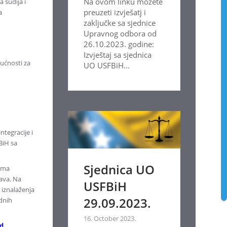
Na ovom linku možete
 sudija i
preuzeti izvješatj i
a
zaključke sa sjednice
Upravnog odbora od
26.10.2023. godine:
Izvještaj sa sjednica
gućnosti za
UO USFBiH...
ntegracije i
BiH sa
Sjednica UO
tima
rava. Na
USFBiH
 iznalaženja
29.09.2023.
ednih
16. October 2023.
ed