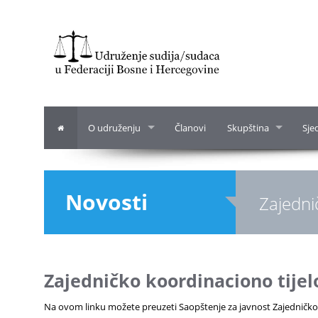
O udruženju
Članovi
Skupština
Sje
Novosti
Zajednič
Zajedničko koordinaciono tijelo
Na ovom linku možete preuzeti Saopštenje za javnost Zajedničkog k