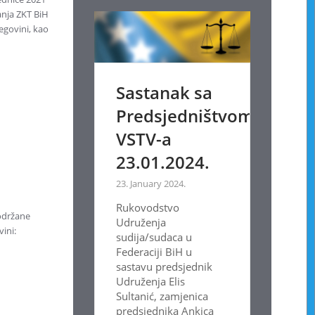
anja ZKT BiH
egovini, kao
Sastanak sa
Predsjedništvom
VSTV-a
23.01.2024.
23. January 2024.
Rukovodstvo
 održane
Udruženja
ini:
sudija/sudaca u
Federaciji BiH u
sastavu predsjednik
Udruženja Elis
Sultanić, zamjenica
predsjednika Ankica