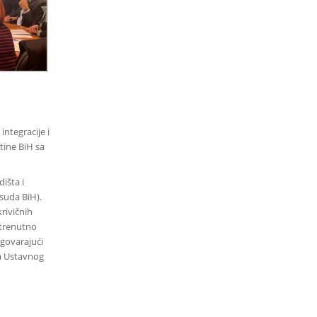
ntegracije i
tine BiH sa
išta i
suda BiH).
rivičnih
 trenutno
dgovarajući
ca Ustavnog