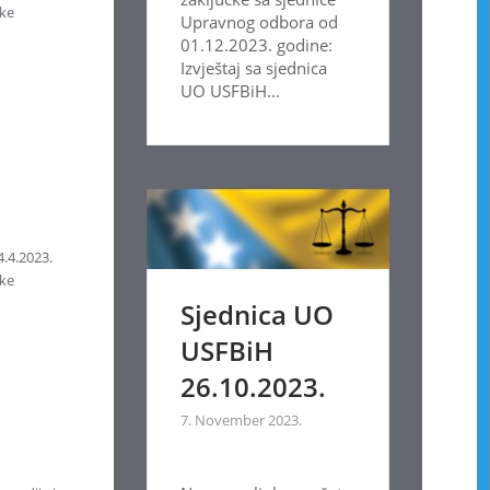
ske
Upravnog odbora od
01.12.2023. godine:
Izvještaj sa sjednica
UO USFBiH...
4.4.2023.
ske
Sjednica UO
USFBiH
26.10.2023.
7. November 2023.