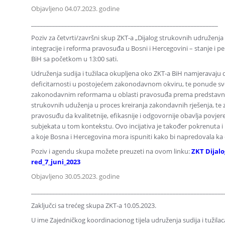
Objavljeno 04.07.2023. godine
______________________________________________________________
Poziv za četvrti/završni skup ZKT-a „Dijalog strukovnih udruženj
integracije i reforma pravosuđa u Bosni i Hercegovini – stanje i pe
BiH sa početkom u 13:00 sati.
Udruženja sudija i tužilaca okupljena oko ZKT-a BiH namjeravaj
deficitarnosti u postojećem zakonodavnom okviru, te ponude svoj 
zakonodavnim reformama u oblasti pravosuđa prema predstavnicima z
strukovnih uduženja u proces kreiranja zakondavnih rješenja, te
pravosuđu da kvalitetnije, efikasnije i odgovornije obavlja povje
subjekata u tom kontekstu. Ovo incijativa je također pokrenuta i 
a koje Bosna i Hercegovina mora ispuniti kako bi napredovala ka 
Poziv i agendu skupa možete preuzeti na ovom linku:
ZKT Dijalo
red_7_juni_2023
Objavljeno 30.05.2023. godine
________________________________________________________________
Zaključci sa trećeg skupa ZKT-a 10.05.2023.
U ime Zajedničkog koordinacionog tijela udruženja sudija i tužilac