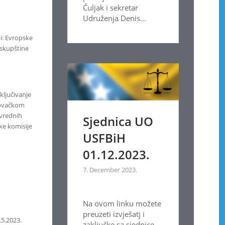
Čuljak i sekretar
Udruženja Denis...
i: Evropske
 skupštine
ključivanje
egovačkom
ivrednih
Sjednica UO
ke komisije
USFBiH
01.12.2023.
7. December 2023.
Na ovom linku možete
preuzeti izvješatj i
.5.2023.
zaključke sa sjednice