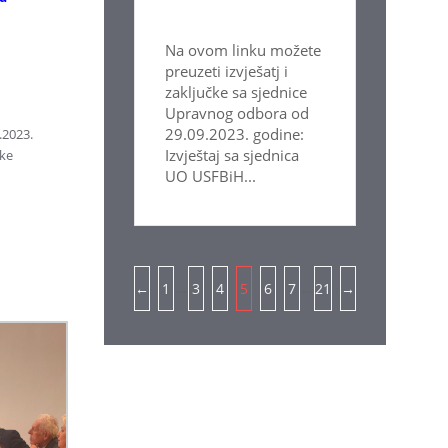
Na ovom linku možete
preuzeti izvješatj i
zaključke sa sjednice
Upravnog odbora od
29.09.2023. godine:
.2023.
Izvještaj sa sjednica
ske
UO USFBiH...
Pagination
…
…
←
1
3
4
5
6
7
21
→