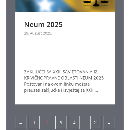
Neum 2025
29. August 2025.
ZAKLJUČCI SA XXIII SAVJETOVANJA IZ
KRIVIČNOPRAVNE OBLASTI NEUM 2025
Poštovani na ovom linku možete
preuzeti zaključke i izvještaj sa XXIII...
Pagination
…
←
1
2
3
4
21
→