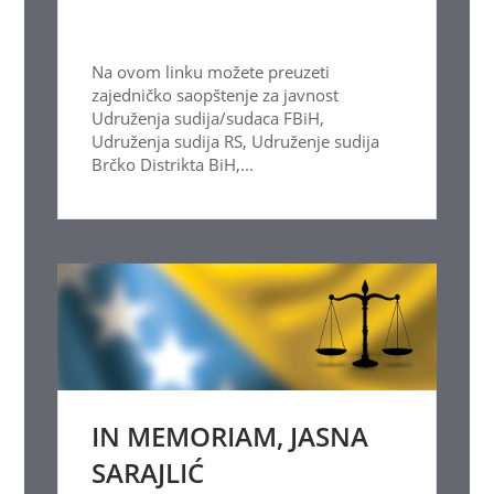
Na ovom linku možete preuzeti
zajedničko saopštenje za javnost
Udruženja sudija/sudaca FBiH,
Udruženja sudija RS, Udruženje sudija
Brčko Distrikta BiH,...
IN MEMORIAM, JASNA
SARAJLIĆ