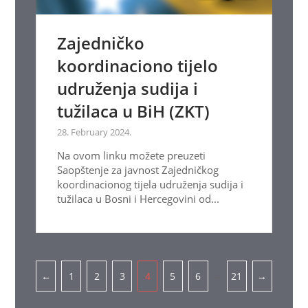
Zajedničko
koordinaciono tijelo
udruženja sudija i
tužilaca u BiH (ZKT)
28. February 2024.
Na ovom linku možete preuzeti
Saopštenje za javnost Zajedničkog
koordinacionog tijela udruženja sudija i
tužilaca u Bosni i Hercegovini od...
Pagination
…
←
1
2
3
4
5
6
21
→