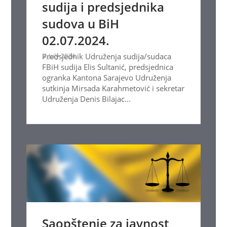
sudija i predsjednika
sudova u BiH
02.07.2024.
3. July 2024.
Predsjednik Udruženja sudija/sudaca
FBiH sudija Elis Sultanić, predsjednica
ogranka Kantona Sarajevo Udruženja
sutkinja Mirsada Karahmetović i sekretar
Udruženja Denis Bilajac...
Saopštenje za javnost