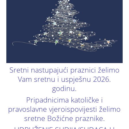
Sretni nastupajući praznici želimo
Vam sretnu i uspješnu 2026.
godinu.
Pripadnicima katoličke i
pravoslavne vjeroispovijesti želimo
sretne Božićne praznike.