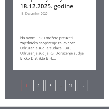
18.12.2025. godine
18. December 2025.
Na ovom linku možete preuzeti
zajedničko saopštenje za javnost
Udruženja sudija/sudaca FBiH,
Udruženja sudija RS, Udruženje sudija
Brčko Distrikta BiH,...
Pagination
…
1
2
3
21
→