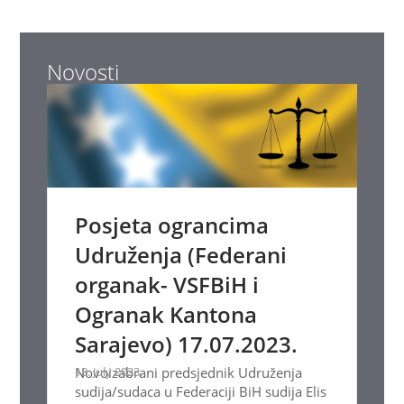
Novosti
Posjeta ograncima
Udruženja (Federani
organak- VSFBiH i
Ogranak Kantona
Sarajevo) 17.07.2023.
18. July 2023.
Novoizabrani predsjednik Udruženja
sudija/sudaca u Federaciji BiH sudija Elis