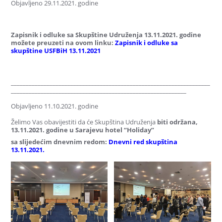
Objavljeno 29.11.2021. godine
Zapisnik i odluke sa Skupštine Udruženja 13.11.2021. godine
možete preuzeti na ovom linku:
Zapisnik i odluke sa
skupštine USFBiH 13.11.2021
___________________________________________________________________
___________________________________________________________
Objavljeno 11.10.2021. godine
Želimo Vas obavijestiti da će Skupština Udruženja
biti održana,
13
.11.2021. godine u Sarajevu hotel “Holiday”
sa slijedećim dnevnim redom:
Dnevni red skupština
13.11.2021.