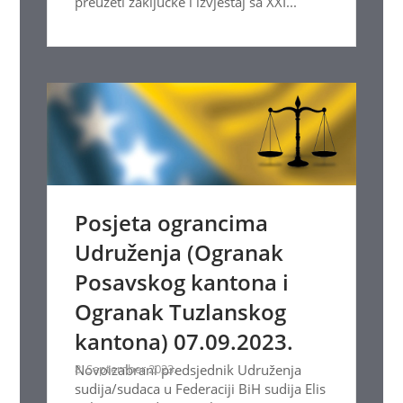
preuzeti zaključke i izvještaj sa XXI...
Posjeta ograncima
Udruženja (Ogranak
Posavskog kantona i
Ogranak Tuzlanskog
kantona) 07.09.2023.
8. September 2023.
Novoizabrani predsjednik Udruženja
sudija/sudaca u Federaciji BiH sudija Elis