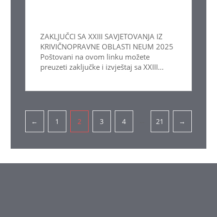
ZAKLJUČCI SA XXIII SAVJETOVANJA IZ
KRIVIČNOPRAVNE OBLASTI NEUM 2025
Poštovani na ovom linku možete
preuzeti zaključke i izvještaj sa XXIII...
Pagination
…
←
1
2
3
4
21
→