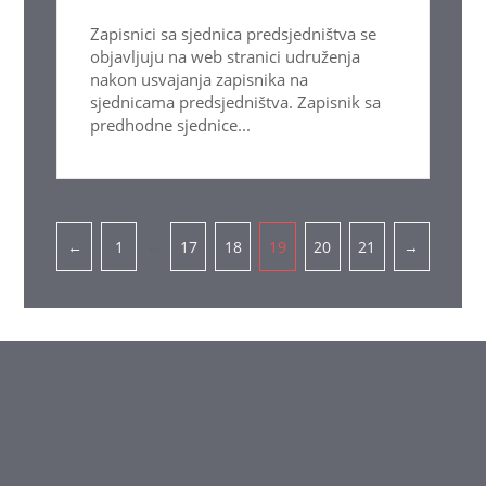
Zapisnici sa sjednica predsjedništva se
objavljuju na web stranici udruženja
nakon usvajanja zapisnika na
sjednicama predsjedništva. Zapisnik sa
predhodne sjednice...
Pagination
…
←
1
17
18
19
20
21
→