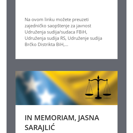
Na ovom linku možete preuzeti
zajedničko saopštenje za javnost
Udruženja sudija/sudaca FBiH,
Udruženja sudija RS, Udruženje sudija
Brčko Distrikta BiH,...
IN MEMORIAM, JASNA
SARAJLIĆ