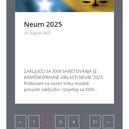
Neum 2025
29. August 2025.
ZAKLJUČCI SA XXIII SAVJETOVANJA IZ
KRIVIČNOPRAVNE OBLASTI NEUM 2025
Poštovani na ovom linku možete
preuzeti zaključke i izvještaj sa XXIII...
Pagination
…
←
1
2
3
4
21
→