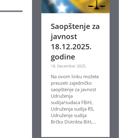
Saopštenje za
javnost
18.12.2025.
godine
18. December 2025.
Na ovom linku možete
preuzeti zajedničko
saopštenje za javnost
Udruženja
sudija/sudaca FBiH,
Udruženja sudija RS,
Udruženje sudija
Brčko Distrikta BiH,...