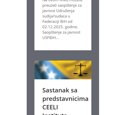
preuzeti saopštenje za
javnost Udruženja
sudija/sudaca u
Federaciji BiH od
02.12.2025. godine.
Saopštenje za javnost
USFBiH...
Sastanak sa
predstavnicima
CEELI