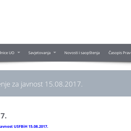
dnice UO
Savjetovanja
Novosti i saopštenja
Časopis Prav
nje za javnost 15.08.2017.
7.
javnost USFBiH 15.08.2017.