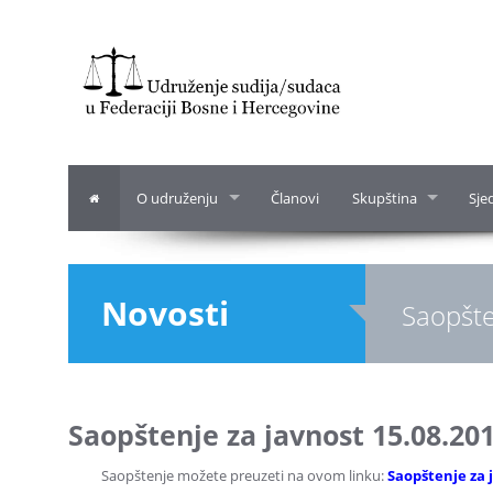
O udruženju
Članovi
Skupština
Sje
Novosti
Saopšte
Saopštenje za javnost 15.08.201
Saopštenje možete preuzeti na ovom linku:
Saopštenje za 