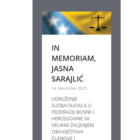
IN
MEMORIAM,
JASNA
SARAJLIĆ
14. December 2025.
UDRUŽENJE
SUDIJA/SUDACA U
FEDERACIJI BOSNE I
HERCEGOVINE SA
VELIKIM ŽALJENJEM
OBAVIJEŠTAVA
ČLANOVE I