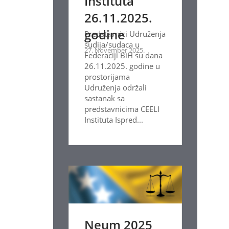
Instituta
26.11.2025.
godine
Predstavnici Udruženja
sudija/sudaca u
27. November 2025.
Federaciji BiH su dana
26.11.2025. godine u
prostorijama
Udruženja održali
sastanak sa
predstavnicima CEELI
Instituta Ispred...
Neum 2025