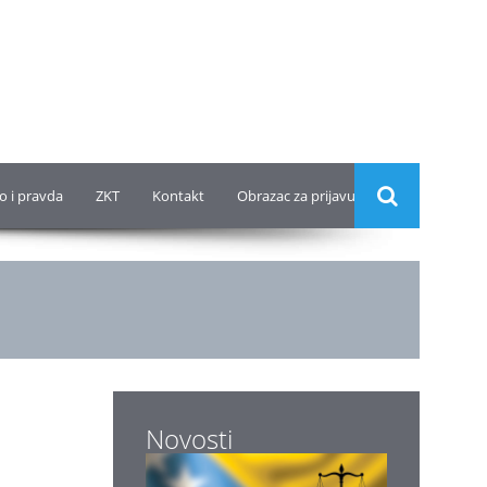
o i pravda
ZKT
Kontakt
Obrazac za prijavu
Novosti