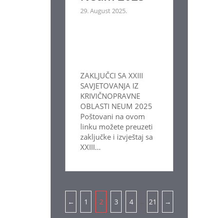
29. August 2025.
ZAKLJUČCI SA XXIII
SAVJETOVANJA IZ
KRIVIČNOPRAVNE
OBLASTI NEUM 2025
Poštovani na ovom
linku možete preuzeti
zaključke i izvještaj sa
XXIII...
Pagination
…
←
1
2
3
4
21
→