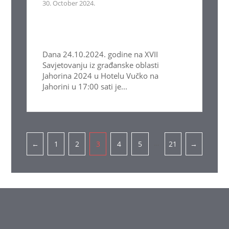
30. October 2024.
Dana 24.10.2024. godine na XVII
Savjetovanju iz građanske oblasti
Jahorina 2024 u Hotelu Vučko na
Jahorini u 17:00 sati je...
Pagination
…
←
1
2
3
4
5
21
→