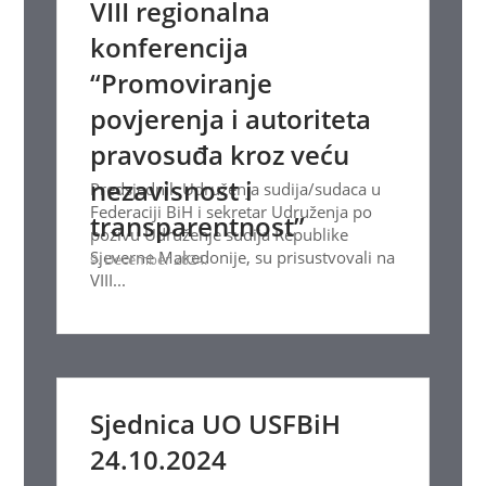
VIII regionalna
konferencija
“Promoviranje
povjerenja i autoriteta
pravosuđa kroz veću
nezavisnost i
Predsjednik Udruženja sudija/sudaca u
Federaciji BiH i sekretar Udruženja po
transparentnost”
pozivu Udruženje sudija Republike
Sjeverne Makedonije, su prisustvovali na
9. December 2024.
VIII...
Sjednica UO USFBiH
24.10.2024