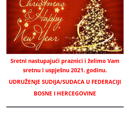
Sretni nastupajući praznici i želimo Vam
sretnu i uspješnu 2021. godinu.
UDRUŽENJE SUDIJA/SUDACA U FEDERACIJI
BOSNE I HERCEGOVINE