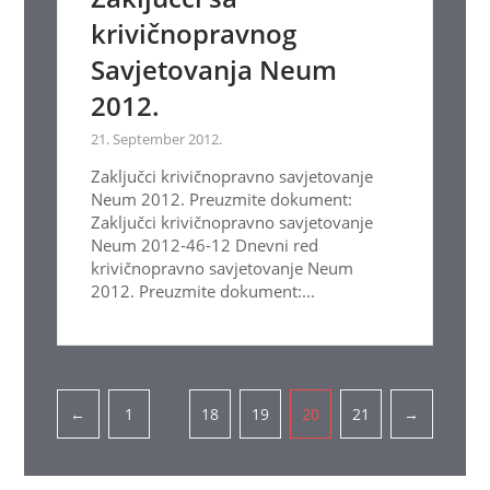
krivičnopravnog
Savjetovanja Neum
2012.
21. September 2012.
Zaključci krivičnopravno savjetovanje
Neum 2012. Preuzmite dokument:
Zaključci krivičnopravno savjetovanje
Neum 2012-46-12 Dnevni red
krivičnopravno savjetovanje Neum
2012. Preuzmite dokument:...
Pagination
…
←
1
18
19
20
21
→