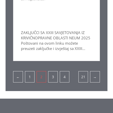
ZAKLJUČCI SA XXIII SAVJETOVANJA IZ
KRIVIČNOPRAVNE OBLASTI NEUM 2025
Poštovani na ovom linku možete
preuzeti zaključke i izvještaj sa XXIII...
Pagination
…
←
1
2
3
4
21
→