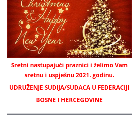
Sretni nastupajući praznici i želimo Vam
sretnu i uspješnu 2021. godinu.
UDRUŽENJE SUDIJA/SUDACA U FEDERACIJI
BOSNE I HERCEGOVINE