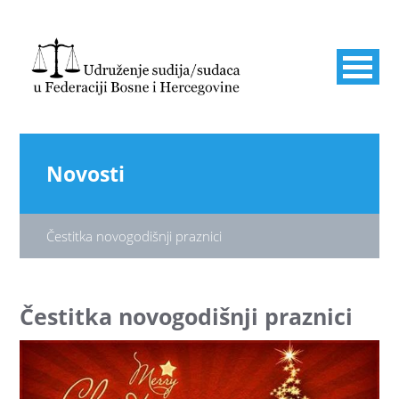
Novosti
Čestitka novogodišnji praznici
Čestitka novogodišnji praznici