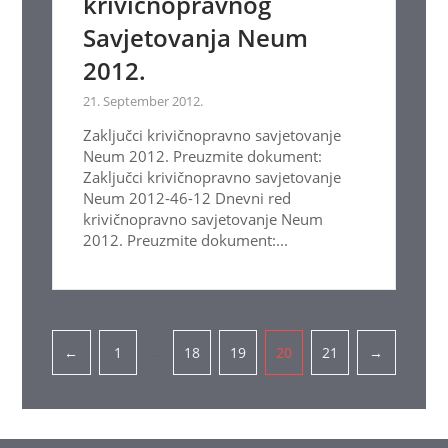
krivičnopravnog
Savjetovanja Neum
2012.
21. September 2012.
Zaključci krivičnopravno savjetovanje
Neum 2012. Preuzmite dokument:
Zaključci krivičnopravno savjetovanje
Neum 2012-46-12 Dnevni red
krivičnopravno savjetovanje Neum
2012. Preuzmite dokument:...
Pagination
…
←
1
18
19
20
21
→