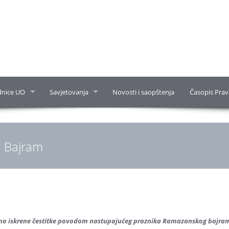
dnice UO
Savjetovanja
Novosti i saopštenja
Časopis Prav
a Bajram
emo iskrene čestitke povodom nastupajućeg praznika Ramazanskog bajra