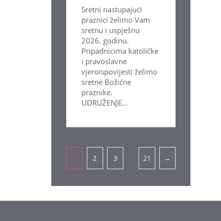
Sretni nastupajući
praznici želimo Vam
sretnu i uspješnu
2026. godinu.
Pripadnicima katoličke
i pravoslavne
vjeroispovijesti želimo
sretne Božićne
praznike.
UDRUŽENJE...
Pagination
…
1
2
3
21
→