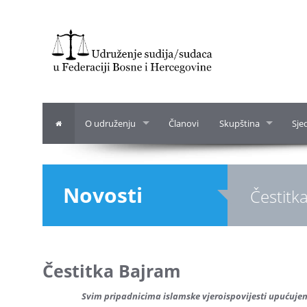
O udruženju
Članovi
Skupština
Sje
Novosti
Čestitk
Čestitka Bajram
Svim pripadnicima islamske vjeroispovijesti upućuj