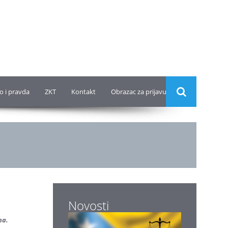
o i pravda
ZKT
Kontakt
Obrazac za prijavu
Novosti
ma.