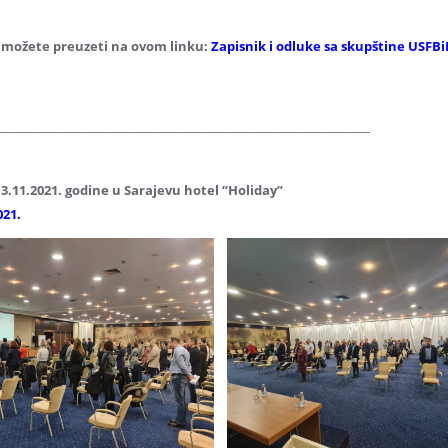
e možete preuzeti na ovom linku:
Zapisnik i odluke sa skupštine USFB
______________________________________________________________
13
.11.2021. godine u Sarajevu hotel “Holiday”
021.