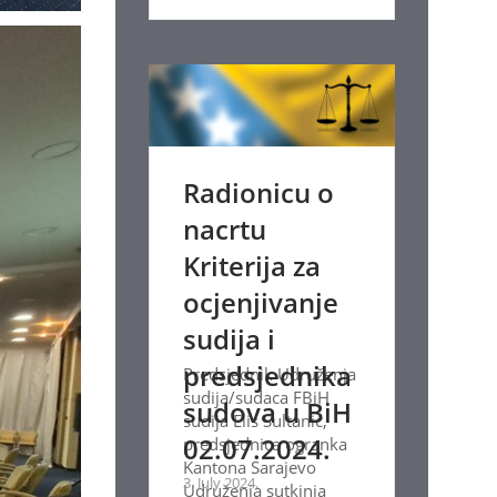
Radionicu o
nacrtu
Kriterija za
ocjenjivanje
sudija i
predsjednika
Predsjednik Udruženja
sudija/sudaca FBiH
sudova u BiH
sudija Elis Sultanić,
02.07.2024.
predsjednica ogranka
Kantona Sarajevo
3. July 2024.
Udruženja sutkinja