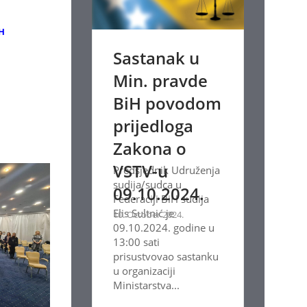
iH
Sastanak u
Min. pravde
BiH povodom
prijedloga
Zakona o
VSTV-u
Predsjednik Udruženja
sudija/sudca u
09.10.2024.
Federaciji BiH sudija
Elis Sultnić je
10. October 2024.
09.10.2024. godine u
13:00 sati
prisustvovao sastanku
u organizaciji
Ministarstva...