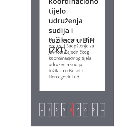
koordinaciono
tijelo
udruženja
sudija i
tužilaca u BiH
Na ovom linku možete
preuzeti Saopštenje za
(ZKT)
javnost Zajedničkog
koordinacionog tijela
28. February 2024.
udruženja sudija i
tužilaca u Bosni i
Hercegovini od...
Pagination
…
←
1
2
3
4
5
6
21
→