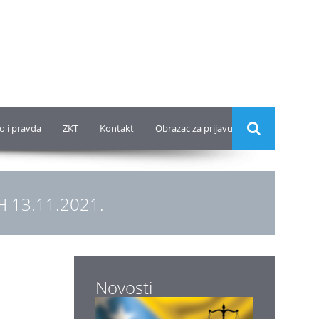
o i pravda
ZKT
Kontakt
Obrazac za prijavu
iH 13.11.2021.
Novosti