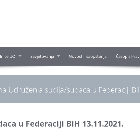
dnice UO
Savjetovanja
Novosti i saopštenja
Časopis Prav
na Udruženja sudija/sudaca u Federaciji B
aca u Federaciji BiH 13.11.2021.