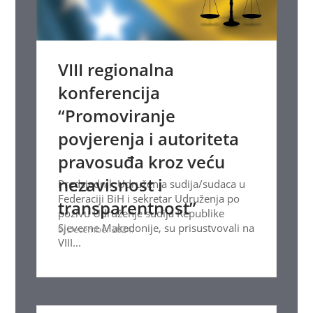
VIII regionalna
konferencija
“Promoviranje
povjerenja i autoriteta
pravosuđa kroz veću
nezavisnost i
Predsjednik Udruženja sudija/sudaca u
Federaciji BiH i sekretar Udruženja po
transparentnost”
pozivu Udruženje sudija Republike
Sjeverne Makedonije, su prisustvovali na
9. December 2024.
VIII...