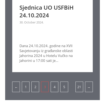
Sjednica UO USFBiH
24.10.2024
30. October 2024.
Dana 24.10.2024. godine na XVII
Savjetovanju iz građanske oblasti
Jahorina 2024 u Hotelu Vučko na
Jahorini u 17:00 sati je...
Pagination
…
←
1
2
3
4
5
21
→