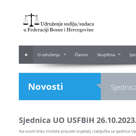
O udruženju
Članovi
Skupština
Sje
Novosti
Sjednic
Sjednica UO USFBiH 26.10.2023
Na ovom linku možete preuzeti izvješatj i zaključke sa sjednice 