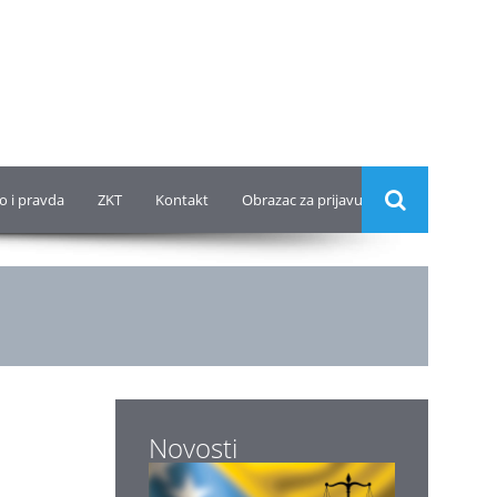
o i pravda
ZKT
Kontakt
Obrazac za prijavu
Novosti