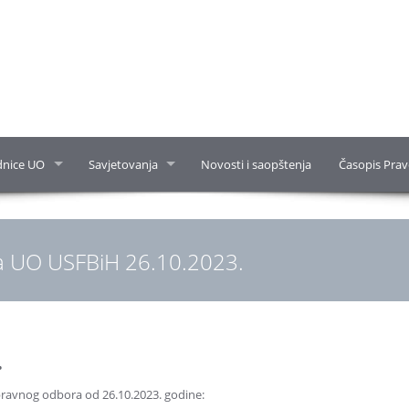
dnice UO
Savjetovanja
Novosti i saopštenja
Časopis Prav
a UO USFBiH 26.10.2023.
.
Upravnog odbora od 26.10.2023. godine: