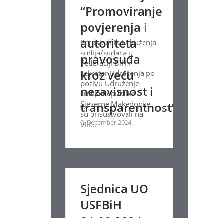
“Promoviranje
povjerenja i
autoriteta
Predsjednik Udruženja
sudija/sudaca u
pravosuđa
Federaciji BiH i
kroz veću
sekretar Udruženja po
pozivu Udruženje
nezavisnost i
sudija Republike
Sjeverne Makedonije,
transparentnost”
su prisustvovali na
9. December 2024.
VIII...
Sjednica UO
USFBiH