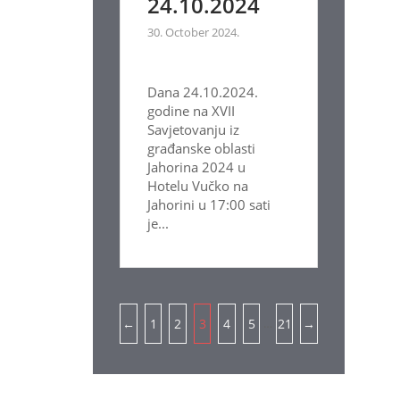
24.10.2024
30. October 2024.
Dana 24.10.2024.
godine na XVII
Savjetovanju iz
građanske oblasti
Jahorina 2024 u
Hotelu Vučko na
Jahorini u 17:00 sati
je...
Pagination
…
←
1
2
3
4
5
21
→