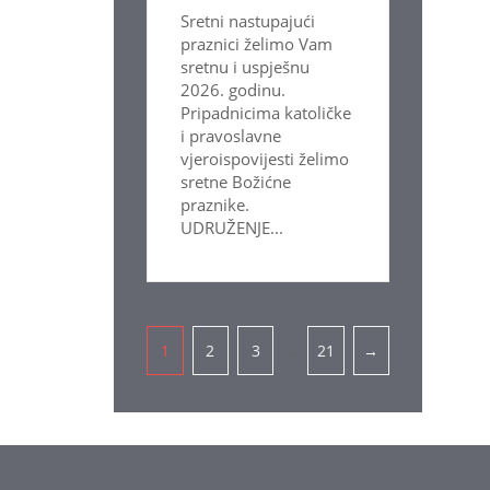
Sretni nastupajući
praznici želimo Vam
sretnu i uspješnu
2026. godinu.
Pripadnicima katoličke
i pravoslavne
vjeroispovijesti želimo
sretne Božićne
praznike.
UDRUŽENJE...
Pagination
…
1
2
3
21
→