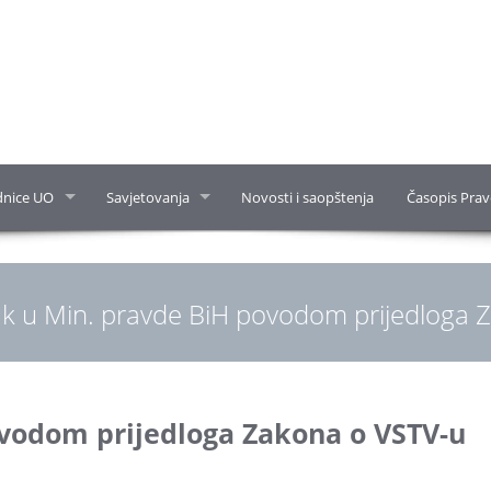
dnice UO
Savjetovanja
Novosti i saopštenja
Časopis Prav
k u Min. pravde BiH povodom prijedloga 
vodom prijedloga Zakona o VSTV-u