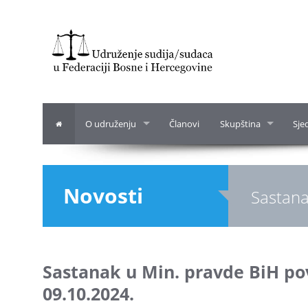
O udruženju
Članovi
Skupština
Sje
Novosti
Sastana
Sastanak u Min. pravde BiH po
09.10.2024.