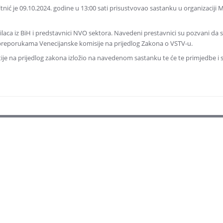
tnić je 09.10.2024. godine u 13:00 sati prisustvovao sastanku u organizaciji 
laca iz BiH i predstavnici NVO sektora. Navedeni prestavnici su pozvani da 
 preporukama Venecijanske komisije na prijedlog Zakona o VSTV-u.
je na prijedlog zakona izložio na navedenom sastanku te će te primjedbe i su