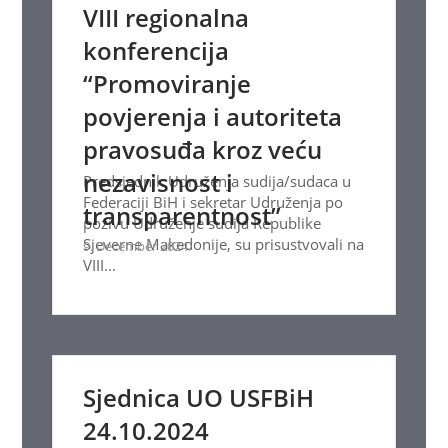
VIII regionalna
konferencija
“Promoviranje
povjerenja i autoriteta
pravosuđa kroz veću
nezavisnost i
Predsjednik Udruženja sudija/sudaca u
Federaciji BiH i sekretar Udruženja po
transparentnost”
pozivu Udruženje sudija Republike
Sjeverne Makedonije, su prisustvovali na
9. December 2024.
VIII...
Sjednica UO USFBiH
24.10.2024