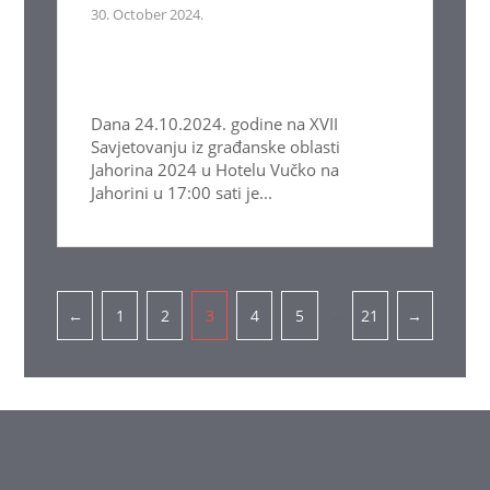
30. October 2024.
Dana 24.10.2024. godine na XVII
Savjetovanju iz građanske oblasti
Jahorina 2024 u Hotelu Vučko na
Jahorini u 17:00 sati je...
Pagination
…
←
1
2
3
4
5
21
→