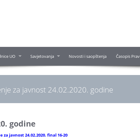
dnice UO
Savjetovanja
Novosti i saopštenja
Časopis Prav
nje za javnost 24.02.2020. godine
20. godine
 za javnost 24.02.2020. final 16-20