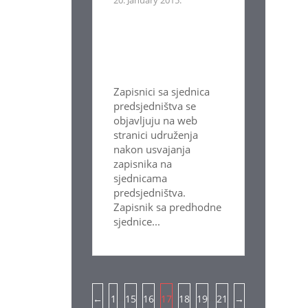
Zapisnici sa sjednica
predsjedništva se
objavljuju na web
stranici udruženja
nakon usvajanja
zapisnika na
sjednicama
predsjedništva.
Zapisnik sa predhodne
sjednice...
Pagination
…
…
←
1
15
16
17
18
19
21
→