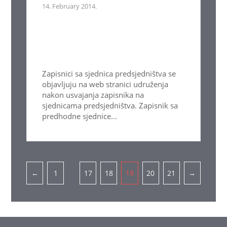
14. February 2014.
Zapisnici sa sjednica predsjedništva se
objavljuju na web stranici udruženja
nakon usvajanja zapisnika na
sjednicama predsjedništva. Zapisnik sa
predhodne sjednice...
Pagination
…
←
1
17
18
19
20
21
→