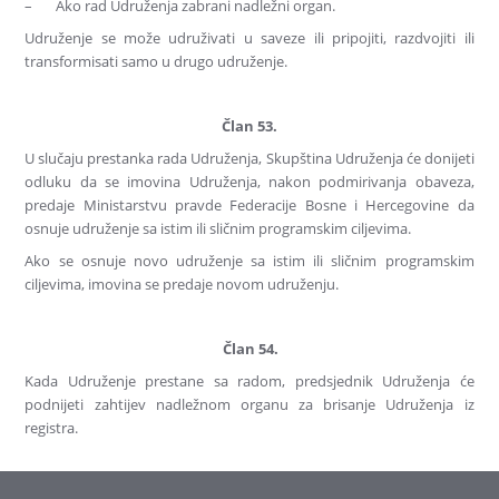
– Ako rad Udruženja zabrani nadležni organ.
Udruženje se može udruživati u saveze ili pripojiti, razdvojiti ili
transformisati samo u drugo udruženje.
Član 53.
U slučaju prestanka rada Udruženja, Skupština Udruženja će donijeti
odluku da se imovina Udruženja, nakon podmirivanja obaveza,
predaje Ministarstvu pravde Federacije Bosne i Hercegovine da
osnuje udruženje sa istim ili sličnim programskim ciljevima.
Ako se osnuje novo udruženje sa istim ili sličnim programskim
ciljevima, imovina se predaje novom udruženju.
Član 54.
Kada Udruženje prestane sa radom, predsjednik Udruženja će
podnijeti zahtijev nadležnom organu za brisanje Udruženja iz
registra.