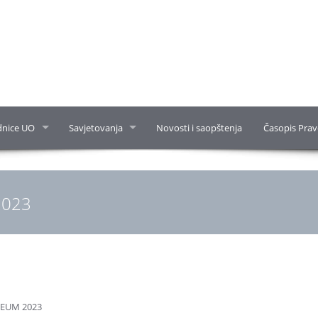
dnice UO
Savjetovanja
Novosti i saopštenja
Časopis Prav
2023
NEUM 2023