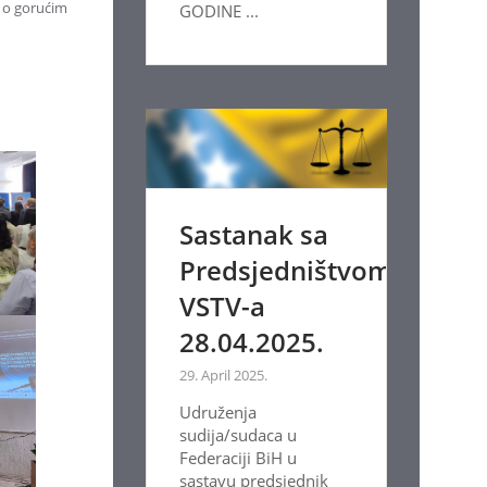
i o gorućim
GODINE ...
Sastanak sa
Predsjedništvom
VSTV-a
28.04.2025.
29. April 2025.
Udruženja
sudija/sudaca u
Federaciji BiH u
sastavu predsjednik