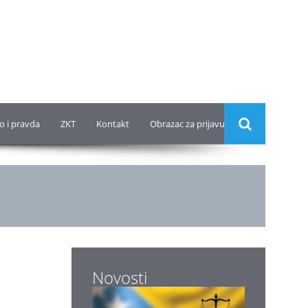
o i pravda
ZKT
Kontakt
Obrazac za prijavu
Novosti