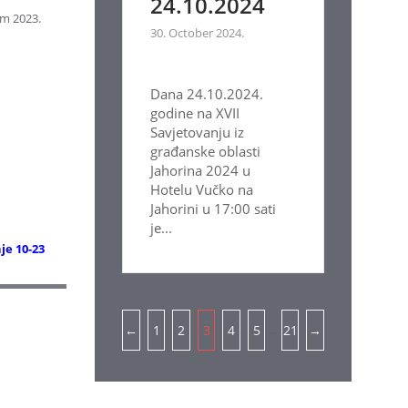
24.10.2024
um 2023.
30. October 2024.
Dana 24.10.2024.
godine na XVII
Savjetovanju iz
građanske oblasti
Jahorina 2024 u
Hotelu Vučko na
Jahorini u 17:00 sati
je...
je 10-23
Pagination
…
←
1
2
3
4
5
21
→