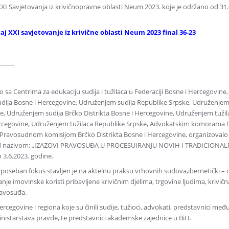
XXI Savjetovanja iz krivičnopravne oblasti Neum 2023. koje je održano od 31
štaj XXI savjetovanje iz krivične oblasti Neum 2023 final 36-23
_____
 sa Centrima za edukaciju sudija i tužilaca u Federaciji Bosne i Hercegovine
 sudija Bosne i Hercegovine, Udruženjem sudija Republike Srpske, Udruženjem
, Udruženjem sudija Brčko Distrikta Bosne i Hercegovine, Udruženjem tužil
Hercegovine, Udruženjem tužilaca Republike Srpske, Advokatskim komorama F
ravosudnom komisijom Brčko Distrikta Bosne i Hercegovine, organizovalo 
ti pod nazivom: „IZAZOVI PRAVOSUĐA U PROCESUIRANJU NOVIH I TRADICIONA
3.6.2023. godine.
oseban fokus stavljen je na aktelnu praksu vrhovnih sudova,ibernetički – 
nje imovinske koristi pribavljene krivičnim djelima, trgovine ljudima, krivičn
ravosuđa.
ercegovine i regiona koje su činili sudije, tužioci, advokati, predstavnici m
i ministarstava pravde, te predstavnici akademske zajednice u BiH.