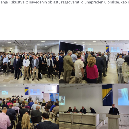
znanja i iskustva iz navedenih oblasti, razgovarati o unapređenju prakse, kao 
________