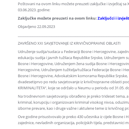
Poštovani na ovom linku možete preuzeti zaključke i izvještaj sa 
03.06.2023. godine:
Zaključke možete preuzeti na ovom linku:
Zaključci i izvje
Objavljeno 22.09.2023
________________________________________________________________
ZAVRŠENO XXI SAVJETOVANJE IZ KRIVIČNOPRAVNE OBLASTI
Udruženje sudija/sudaca u Federaciji Bosne i Hercegovine, zajedno
edukaciju sudija i javnih tužilaca Republike Srpske, Udruženjem
Bosne i Hercegovine, Udruženjem žena sudija Bosne i Hercegovine
Hercegovine, Udruženjem tužitelja/tužilaca Federacije Bosne i 
Bosne i Hercegovine, Advokatskim komorama Republike Srpske, P
dvadesetiprvo po redu savjetovanje iz krivičnopravne oblas
KRIMINALITETA“, koje se održalo u Neumu u periodu od 31.05. do 
Na trodnevnom savjetovanju obrađeno je preko trideset tema, a p
kriminal, korupciju i organizovani kriminal visokog nivoa, oduzima
izborne prevare, kao i druge važne i aktulene teme iz krivičnog p
Ove godine prisustvovalo je preko 430 učesnika iz cijele Bosne i H
zajednice, nevladinih organizacija, policijskih tijela, predstavnic