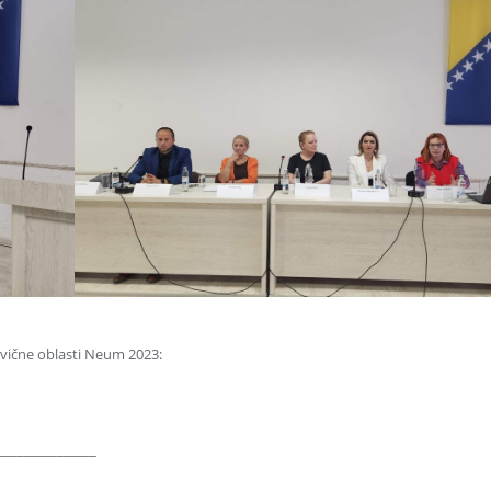
ivične oblasti Neum 2023:
_______________