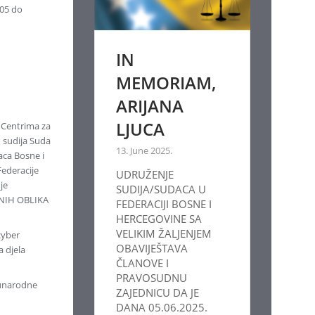
.05 do
IN
MEMORIAM,
ARIJANA
LJUCA
, Centrima za
 sudija Suda
13. June 2025.
aca Bosne i
ederacije
UDRUŽENJE
je
SUDIJA/SUDACA U
LNIH OBLIKA
FEDERACIJI BOSNE I
HERCEGOVINE SA
VELIKIM ŽALJENJEM
cyber
OBAVIJEŠTAVA
a djela
ČLANOVE I
PRAVOSUDNU
eđunarodne
ZAJEDNICU DA JE
DANA 05.06.2025.