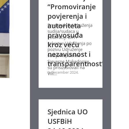
“Promoviranje
povjerenja i
autoriteta
Predsjednik Udruženja
sudija/sudaca u
pravosuđa
Federaciji BiH i
kroz veću
sekretar Udruženja po
pozivu Udruženje
nezavisnost i
sudija Republike
Sjeverne Makedonije,
transparentnost”
su prisustvovali na
9. December 2024.
VIII...
Sjednica UO
USFBiH