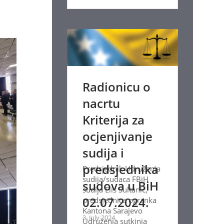
Radionicu o
nacrtu
Kriterija za
ocjenjivanje
sudija i
predsjednika
Predsjednik Udruženja
sudija/sudaca FBiH
sudova u BiH
sudija Elis Sultanić,
02.07.2024.
predsjednica ogranka
Kantona Sarajevo
3. July 2024.
Udruženja sutkinja