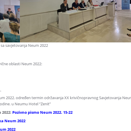
e sa savjetovanja Neum 2022
vične oblasti Neum 2022:
_
Neum 2022. određen termin održavanja XX krivičnopravnog Savjetovanja Neu
 godine. u Neumu Hotel “Zenit”
 2022:
Pozivno pismo Neum 2022. 15-22
ika Neum 2022
eum 2022