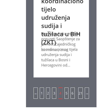
koordinaciono
tijelo
udruženja
sudija i
tužilaca u BiH
Na ovom linku možete
preuzeti Saopštenje za
(ZKT)
javnost Zajedničkog
koordinacionog tijela
28. February 2024.
udruženja sudija i
tužilaca u Bosni i
Hercegovini od...
Pagination
…
←
1
2
3
4
5
6
21
→