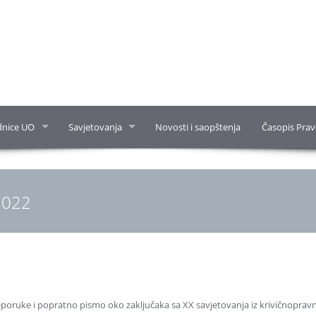
dnice UO
Savjetovanja
Novosti i saopštenja
Časopis Prav
2022
reporuke i popratno pismo oko zaključaka sa XX savjetovanja iz krivičnopravn