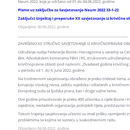
Neum 2022. koje je održano od 01 do 04.06.2022. godine:
Pismo uz zaključke za Savjetovanje Neum 2022 33-1-22
Zaključci izvještaj i preporuke XX savjetovanje iz krivične 
Objavljeno 30.06.2022. godine
_______________________________________________________________
ZAVRŠENO XX STRUČNO SAVJETOVANJE IZ KRIVIČNOPRAVNE OB
Udruženje sudija Federacije Bosne i Hercegovine u saradnji sa Ce
BIH, Advokatskim komorama FBIH i RS, strukovnim udruženjima u
krivičnopravne oblasti pod nazivom: „Dvadeset godina krivičnog 
u periodu od 1. do 4. juna 2022. godine.
Na trodnevnom savjetovanju obrađeno je preko trideset tema, a p
korupciju visokog nivoa, zaštitu svjedoka i oštećenih u krivičnom 
Evropskog suda za ljudska prava, kao i druge važne teme.
Ove godine prisustvovalo je preko 400 učesnika iz cijele Bosne i H
zajednice, nevladinih organizacija, policijskih tijela, predstavnic
Tokom trajanja savjetovanja učesnici su imali priliku razmijeniti 
problemima sa kojima se susreću u svakodnevnom radu.
Objavljeno 04.06.2022. godine