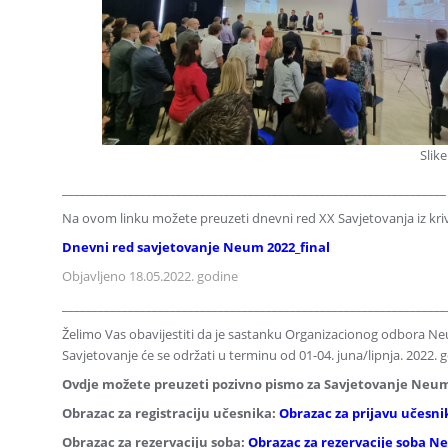
Slik
________________________________________________________________
Na ovom linku možete preuzeti dnevni red XX Savjetovanja iz kri
Dnevni red savjetovanje Neum 2022_final
Objavljeno 18.05.2022. godine
________________________________________________________________
Želimo Vas obavijestiti da je sastanku Organizacionog odbora 
Savjetovanje će se održati u terminu od 01-04. juna/lipnja. 2022.
Ovdje možete preuzeti pozivno pismo za Savjetovanje Neum
Obrazac za registraciju učesnika:
Obrazac za prijavu učesn
Obrazac za rezervaciju soba:
Obrazac za rezervacije soba N