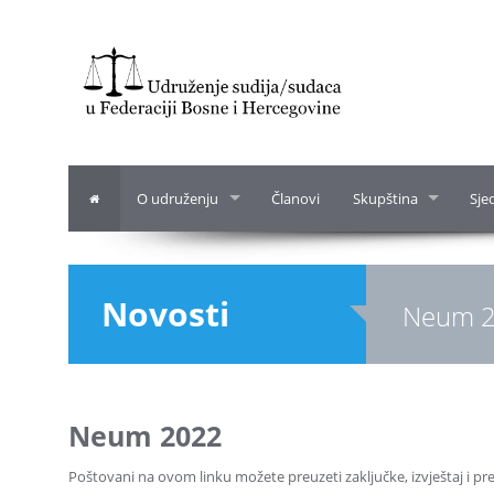
O udruženju
Članovi
Skupština
Sje
Novosti
Neum 
Neum 2022
Poštovani na ovom linku možete preuzeti zaključke, izvještaj i p