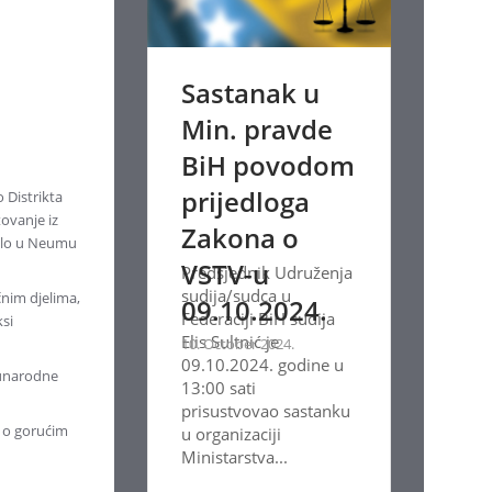
Sastanak u
Min. pravde
BiH povodom
prijedloga
 Distrikta
ovanje iz
Zakona o
žalo u Neumu
VSTV-u
Predsjednik Udruženja
sudija/sudca u
čnim djelima,
09.10.2024.
Federaciji BiH sudija
ksi
Elis Sultnić je
10. October 2024.
09.10.2024. godine u
eđunarodne
13:00 sati
prisustvovao sastanku
i o gorućim
u organizaciji
Ministarstva...