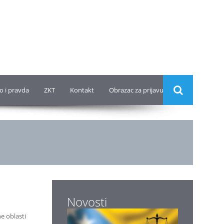
o i pravda
ZKT
Kontakt
Obrazac za prijavu
Novosti
e oblasti