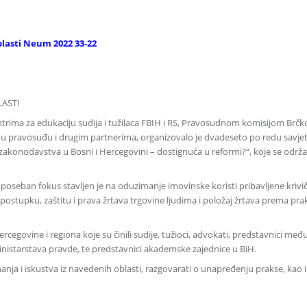
oblasti Neum 2022 33-22
LASTI
ntrima za edukaciju sudija i tužilaca FBIH i RS, Pravosudnom komisijom Brčko
 pravosuđu i drugim partnerima, organizovalo je dvadeseto po redu savjet
zakonodavstva u Bosni i Hercegovini – dostignuća u reformi?“, koje se odr
oseban fokus stavljen je na oduzimanje imovinske koristi pribavljene krivi
postupku, zaštitu i prava žrtava trgovine ljudima i položaj žrtava prema pra
ercegovine i regiona koje su činili sudije, tužioci, advokati, predstavnici m
i ministarstava pravde, te predstavnici akademske zajednice u BiH.
znanja i iskustva iz navedenih oblasti, razgovarati o unapređenju prakse, kao 