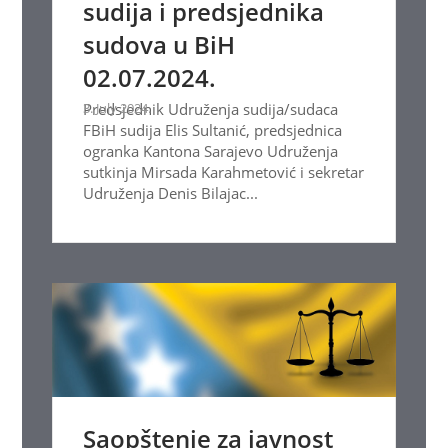
sudija i predsjednika
sudova u BiH
02.07.2024.
3. July 2024.
Predsjednik Udruženja sudija/sudaca
FBiH sudija Elis Sultanić, predsjednica
ogranka Kantona Sarajevo Udruženja
sutkinja Mirsada Karahmetović i sekretar
Udruženja Denis Bilajac...
Saopštenje za javnost