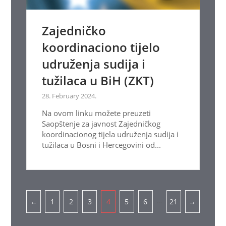
Zajedničko
koordinaciono tijelo
udruženja sudija i
tužilaca u BiH (ZKT)
28. February 2024.
Na ovom linku možete preuzeti
Saopštenje za javnost Zajedničkog
koordinacionog tijela udruženja sudija i
tužilaca u Bosni i Hercegovini od...
Pagination
…
←
1
2
3
4
5
6
21
→