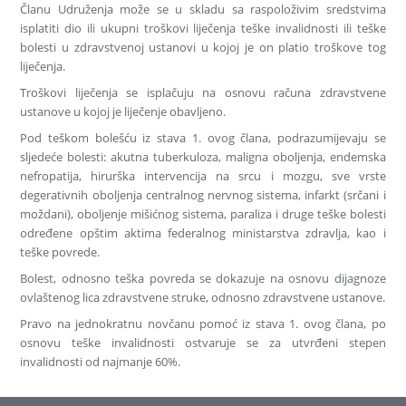
Članu Udruženja može se u skladu sa raspoloživim sredstvima
isplatiti dio ili ukupni troškovi liječenja teške invalidnosti ili teške
bolesti u zdravstvenoj ustanovi u kojoj je on platio troškove tog
liječenja.
Troškovi liječenja se isplačuju na osnovu računa zdravstvene
ustanove u kojoj je liječenje obavljeno.
Pod teškom bolešću iz stava 1. ovog člana, podrazumijevaju se
sljedeće bolesti: akutna tuberkuloza, maligna oboljenja, endemska
nefropatija, hirurška intervencija na srcu i mozgu, sve vrste
degerativnih oboljenja centralnog nervnog sistema, infarkt (srčani i
moždani), oboljenje mišićnog sistema, paraliza i druge teške bolesti
određene opštim aktima federalnog ministarstva zdravlja, kao i
teške povrede.
Bolest, odnosno teška povreda se dokazuje na osnovu dijagnoze
ovlaštenog lica zdravstvene struke, odnosno zdravstvene ustanove.
Pravo na jednokratnu novčanu pomoć iz stava 1. ovog člana, po
osnovu teške invalidnosti ostvaruje se za utvrđeni stepen
invalidnosti od najmanje 60%.