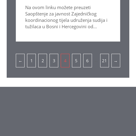
Na ovom linku možete preuzeti
Saopštenje za javnost Zajedničkog
koordinacionog tijela udruženja sudija i
tužilaca u Bosni i Hercegovini od...
Pagination
…
←
1
2
3
4
5
6
21
→