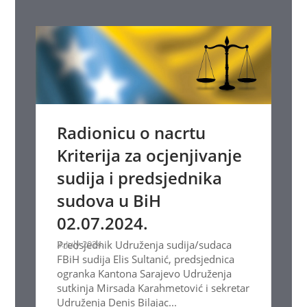
Radionicu o nacrtu
Kriterija za ocjenjivanje
sudija i predsjednika
sudova u BiH
02.07.2024.
3. July 2024.
Predsjednik Udruženja sudija/sudaca
FBiH sudija Elis Sultanić, predsjednica
ogranka Kantona Sarajevo Udruženja
sutkinja Mirsada Karahmetović i sekretar
Udruženja Denis Bilajac...