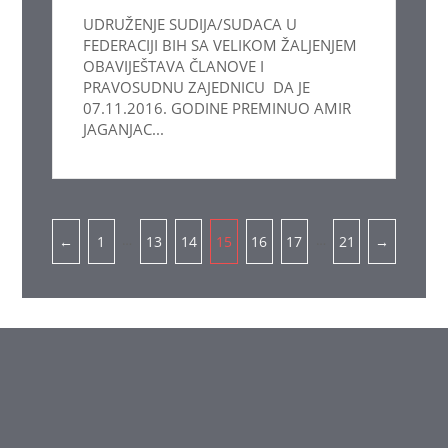
UDRUŽENJE SUDIJA/SUDACA U
FEDERACIJI BIH SA VELIKOM ŽALJENJEM
OBAVIJEŠTAVA ČLANOVE I
PRAVOSUDNU ZAJEDNICU DA JE
07.11.2016. GODINE PREMINUO AMIR
JAGANJAC...
Pagination
…
…
←
1
13
14
15
16
17
21
→