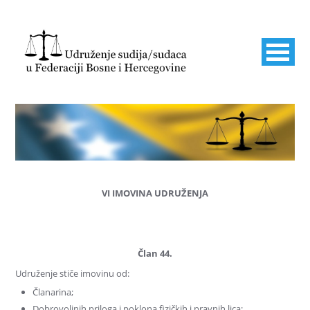
VI IMOVINA UDRUŽENJA
Član 44.
Udruženje stiče imovinu od:
Članarina;
Dobrovoljnih priloga i poklona fizičkih i pravnih lica;