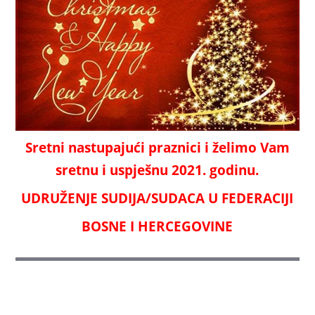
Sretni nastupajući praznici i želimo Vam
sretnu i uspješnu 2021. godinu.
UDRUŽENJE SUDIJA/SUDACA U FEDERACIJI
BOSNE I HERCEGOVINE