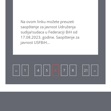
Na ovom linku možete preuzeti
saopštenje za javnost Udruženja
sudija/sudaca u Federaciji BiH od
17.08.2023. godine. Saopštenje za
javnost USFBiH...
Pagination
…
…
←
1
4
5
6
7
8
21
→