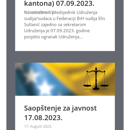
kantona) 07.09.2023.
8. September 2023.
Novoizabrani predsjednik Udruženja
sudija/sudaca u Federaciji BiH sudija Elis
Sultanić zajedno sa sekretarom
Udruženja je 07.09.2023. godine
posjetio ogranak Udruženja...
Saopštenje za javnost
17.08.2023.
17. August 2023.