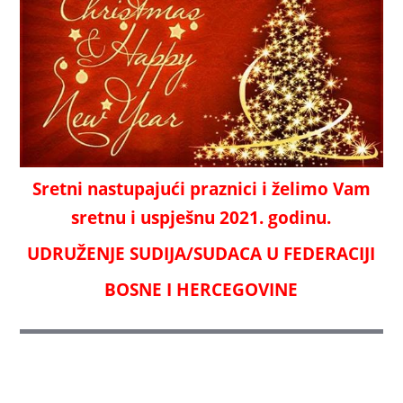
Sretni nastupajući praznici i želimo Vam
sretnu i uspješnu 2021. godinu.
UDRUŽENJE SUDIJA/SUDACA U FEDERACIJI
BOSNE I HERCEGOVINE