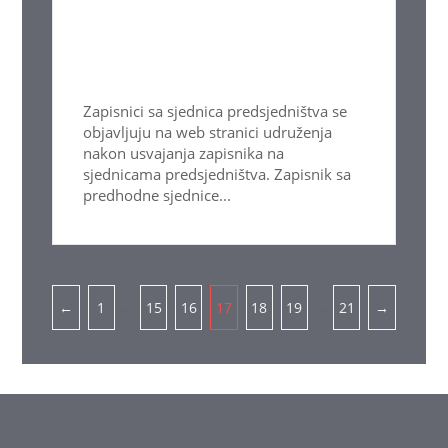
Zapisnici sa sjednica predsjedništva se
objavljuju na web stranici udruženja
nakon usvajanja zapisnika na
sjednicama predsjedništva. Zapisnik sa
predhodne sjednice...
Pagination
…
…
←
1
15
16
17
18
19
21
→